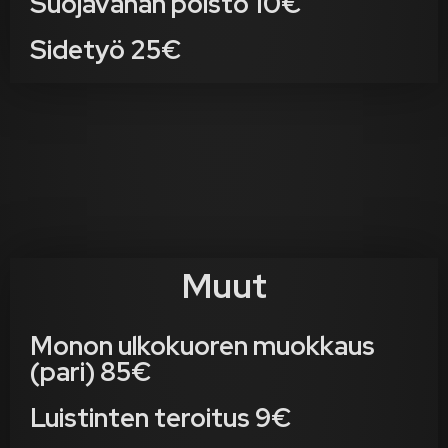
Suojavahan poisto 10€
Sidetyö 25€
Muut
Monon ulkokuoren muokkaus
(pari) 85€
Luistinten teroitus 9€