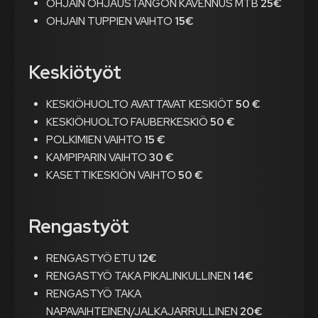
OHJAIN OHJAUSTANGON KAVENNUS MTB
25€
OHJAIN TUPPIEN VAIHTO
15€
Keskiötyöt
KESKIÖHUOLTO AVATTAVAT KESKIÖT
50 €
KESKIÖHUOLTO FAUBERKESKIÖ
50 €
POLKIMIEN VAIHTO
15 €
KAMPIPARIN VAIHTO
30 €
KASETTIKESKIÖN VAIHTO
50 €
Rengastyöt
RENGASTYÖ ETU
12€
RENGASTYÖ TAKA PIKALINKULLINEN
14€
RENGASTYÖ TAKA
NAPAVAIHTEINEN/JALKAJARRULLINEN
20€