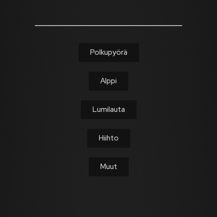
Polkupyörä
Alppi
Lumilauta
Hiihto
Muut