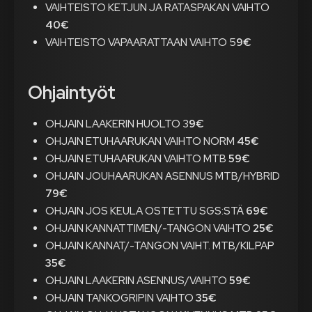
VAIHTEISTO KETJUN JA RATASPAKAN VAIHTO
40€
VAIHTEISTO VAPAARATTAAN VAIHTO 5
9€
Ohjaintyöt
OHJAIN LAAKERIN HUOLTO 3
9€
OHJAIN ETUHAARUKAN VAIHTO NORM
45€
OHJAIN ETUHAARUKAN VAIHTO MTB
59€
OHJAIN JOUHAARUKAN ASENNUS MTB/HYBRID
79€
OHJAIN JOS KEULA OSTETTU SGS:STÄ
69€
OHJAIN KANNATTIMEN/-TANGON VAIHTO
25€
OHJAIN KANNAT/-TANGON VAIHT. MTB/KILPAP
35€
OHJAIN LAAKERIN ASENNUS/VAIHTO
5
9€
OHJAIN TANKOGRIPIN VAIHTO
35€