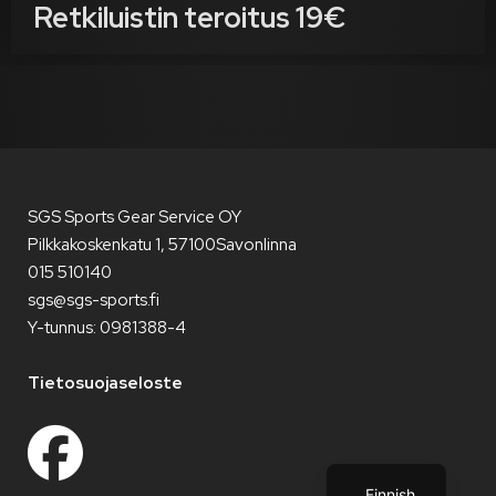
Retkiluistin teroitus 19€
SGS Sports Gear Service OY
Pilkkakoskenkatu 1, 57100
Savonlinna
015 510140
sgs@sgs-sports.fi
Y-tunnus: 0981388-4
Tietosuojaseloste
English
Finnish