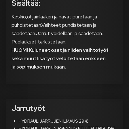
Sisältää:
Keskiö,ohjainlaakeri ja navat puretaan ja
puhdistetaan.Vaihteet puhdistetaan ja
säädetään.Jarrut voidellaan ja säädetään.
Puolaukset tarkistetaan.
HUOM! Kuluneet osat ja niiden vaihtotyöt
sekä muut lisätyöt veloitetaan erikseen
ja
sopimuksen mukaan.
Jarrutyöt
HYDRAULIJARRUJEN ILMAUS
29 €
HYDRAULIJARRUN ASENNUS ETU TAI TAKA
39€